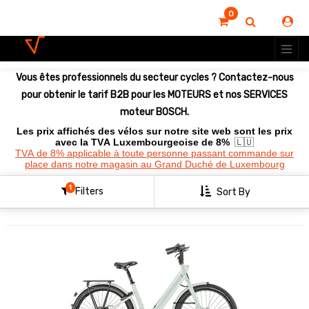
0
Montrer
les
options
Vous êtes professionnels du secteur cycles ? Contactez-nous
Clear
All
pour obtenir le tarif B2B pour les MOTEURS et nos SERVICES
Filters
moteur BOSCH.
Les prix affichés des vélos sur notre site web sont les prix
avec la TVA Luxembourgeoise de 8%
🇱🇺
TVA de 8% applicable à toute personne passant commande sur
place dans notre magasin au Grand Duché de Luxembourg
1
Filters
Sort By