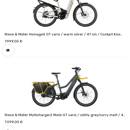
Riese & Müller Homage5 GT vario / warm silver / 47 cm / Cockpit Kiox
500 / 800 Wh / Comfort kit / Option GX / Puce RX Chip / Code de
7.999,00
€
configuration F01524_0301111709141808
Riese & Müller Multicharger2 Mixte GT vario / utility grey/curry matt / 47
cm / Cockpit Intuvia 100 / 750Wh / Porte-bagages avant Cargo / Option
7.099,00
€
GX / Kit Passenger / Safety bar kit avec protection complète /