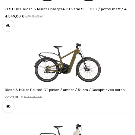
TEST BIKE Riese & Müller Charger4 GT vario SELECT T / petrol matt / 49
cm / Cockpit Kiox 300 / 750 Wh / Chaîne antivol supplémentaire avec
4.549,00
€
5.949,00
€
sacoche / Code de configuration F01282_020610180809
Riese & Müller Delite5 GT pinion / amber / 51 cm / Cockpit avec écran
Comfort / 800 Wh / Puce RX ChiP / Code de configuration
7.699,00
€
8.649,00
€
F01315_040109081512