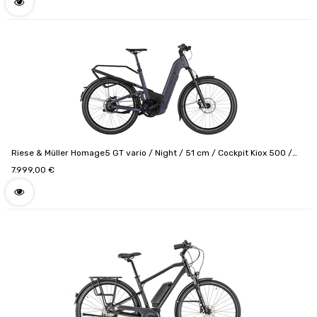
Sacoches Cargo / Code de configuration
F01186_11160401081712064514
Riese & Müller Homage5 GT vario / Night / 51 cm / Cockpit Kiox 500 /
800 Wh / Comfort kit / Option GX / Puce RX Chip / Code de configuration
7.999,00
€
F01524_0402121709141808