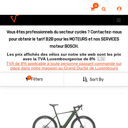
0
Montrer
les
options
Vous êtes professionnels du secteur cycles ? Contactez-nous
Clear
All
pour obtenir le tarif B2B pour les MOTEURS et nos SERVICES
Filters
moteur BOSCH.
Les prix affichés des vélos sur notre site web sont les prix
avec la TVA Luxembourgeoise de 8%
🇱🇺
TVA de 8% applicable à toute personne passant commande sur
place dans notre magasin au Grand Duché de Luxembourg
1
Filters
Sort By