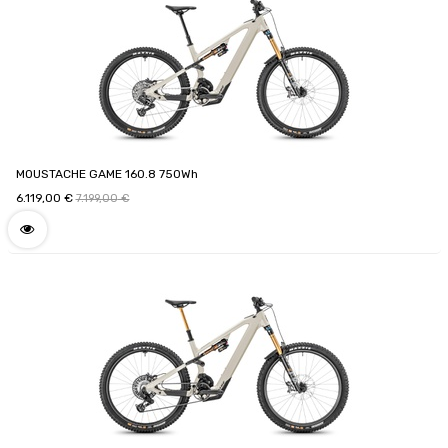
MOUSTACHE GAME 160.8 750Wh
6.119,00
€
7.199,00
€