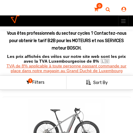
0
Montrer
les
options
Vous êtes professionnels du secteur cycles ? Contactez-nous
Clear
All
pour obtenir le tarif B2B pour les MOTEURS et nos SERVICES
Filters
moteur BOSCH.
Les prix affichés des vélos sur notre site web sont les prix
avec la TVA Luxembourgeoise de 8%
🇱🇺
TVA de 8% applicable à toute personne passant commande sur
place dans notre magasin au Grand Duché de Luxembourg
1
Filters
Sort By