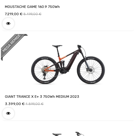
MOUSTACHE GAME 160.9 750Wh
7.219,00
€
8.499,00
€
MEGA REMISE
GIANT TRANCE X E+ 3 750Wh MEDIUM 2023
3.399,00
€
4.899,00
€