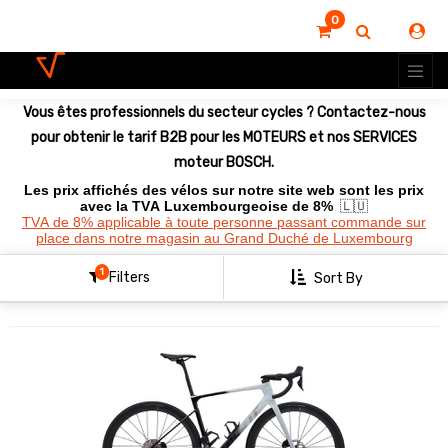
0
Montrer
les
options
Vous êtes professionnels du secteur cycles ? Contactez-nous
Clear
All
pour obtenir le tarif B2B pour les MOTEURS et nos SERVICES
Filters
moteur BOSCH.
Les prix affichés des vélos sur notre site web sont les prix
avec la TVA Luxembourgeoise de 8%
🇱🇺
TVA de 8% applicable à toute personne passant commande sur
place dans notre magasin au Grand Duché de Luxembourg
1
Filters
Sort By