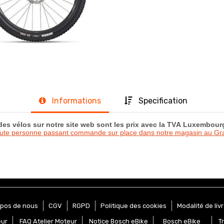
Informations
Specification
 des vélos sur notre site web sont les prix avec la TVA Luxembou
oute personne passant commande sur place dans notre magasin au 
opos de nous
CGV
RGPD
Politique des cookies
Modalité de liv
eur
FAQ Atelier Moteur
Notice Bosch eBike
Bosch eBike
T