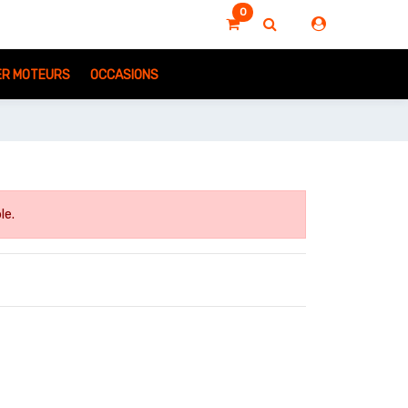
0
IER MOTEURS
OCCASIONS
le.