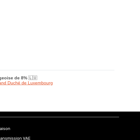
rgeoise de 8%
🇱🇺
Grand Duché de Luxembourg
raison
ransmission VAE