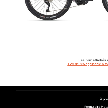
Les prix affichés
TVA de 8% applicable à t
À pr
Formulaire Mot