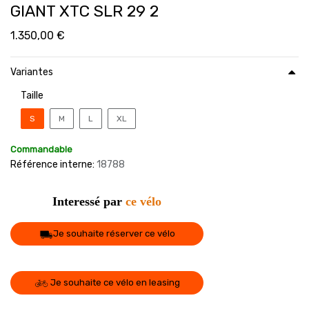
GIANT XTC SLR 29 2
1.350,00
€
Variantes
Taille
S
M
L
XL
Commandable
Référence interne:
18788
Interessé par
ce vélo
Je souhaite réserver ce vélo
Je souhaite ce vélo en leasing