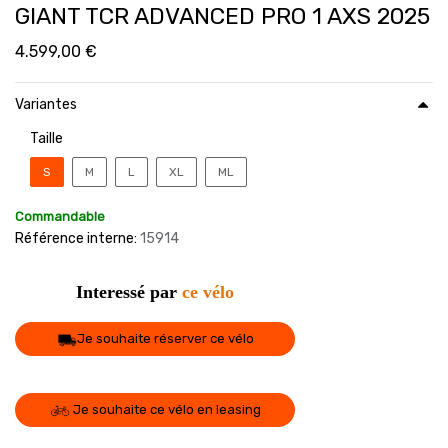
GIANT TCR ADVANCED PRO 1 AXS 2025
4.599,00
€
Variantes
Taille
S
M
L
XL
ML
Commandable
Référence interne:
15914
Interessé par
ce vélo
Je souhaite réserver ce vélo
Je souhaite ce vélo en leasing