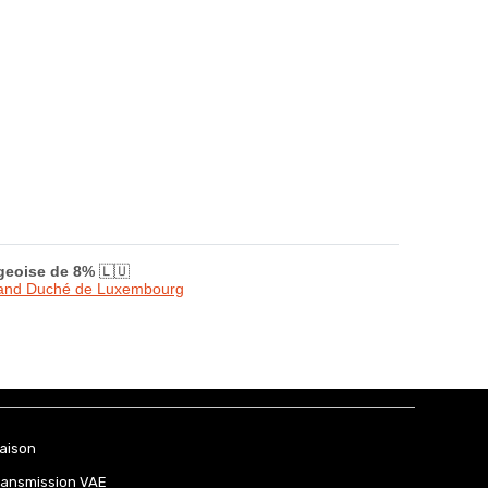
rgeoise de 8%
🇱🇺
Grand Duché de Luxembourg
raison
ransmission VAE