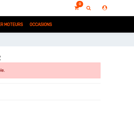
0
IER MOTEURS
OCCASIONS
2
le.