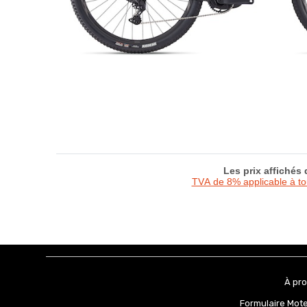
Les prix affichés
TVA de 8% applicable à t
À pr
Formulaire Mot