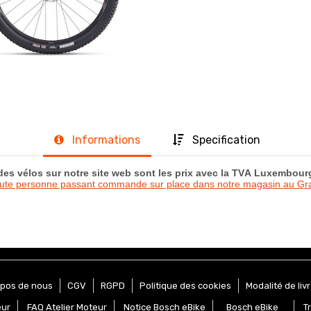
Informations
Specification
 des vélos sur notre site web sont les prix avec la TVA Luxembou
oute personne passant commande sur place dans notre magasin au 
opos de nous
CGV
RGPD
Politique des cookies
Modalité de liv
eur
FAQ Atelier Moteur
Notice Bosch eBike
Bosch eBike
T