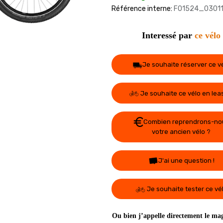
Référence interne:
F01524_03011
Interessé par
ce vélo
Je souhaite réserver ce v
Je souhaite ce vélo en lea
Combien reprendrons-no
votre ancien vélo ?
J'ai une question !
Je souhaite tester ce vé
Ou bien j’appelle directement le mag