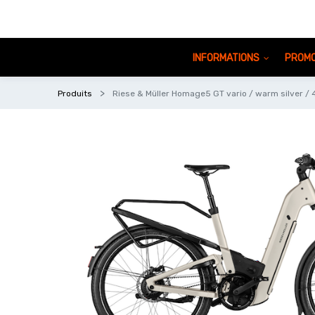
INFORMATIONS
PROMO
Produits
Riese & Müller Homage5 GT vario / warm silver / 