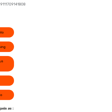
9111709141808
élo
sing
us
lo
asin au :