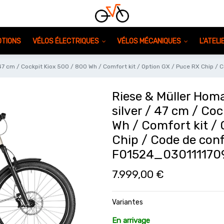
TIONS
VÉLOS ÉLECTRIQUES
VÉLOS MÉCANIQUES
L'ATEL
47 cm / Cockpit Kiox 500 / 800 Wh / Comfort kit / Option GX / Puce RX Chip
Riese & Müller Hom
silver / 47 cm / Co
Wh / Comfort kit /
Chip / Code de conf
F01524_030111170
7.999,00
€
Variantes
En arrivage