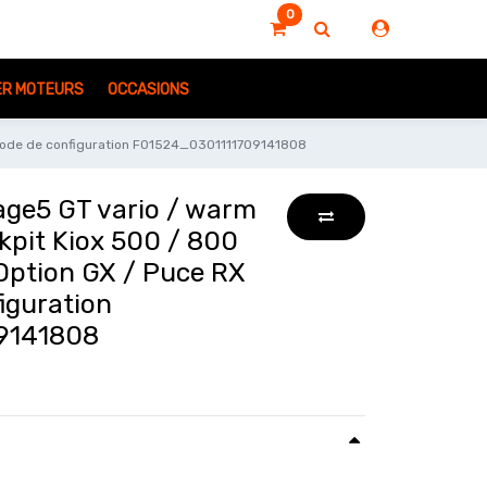
0
IER MOTEURS
OCCASIONS
 / Code de configuration F01524_0301111709141808
age5 GT vario / warm
ckpit Kiox 500 / 800
 Option GX / Puce RX
iguration
9141808