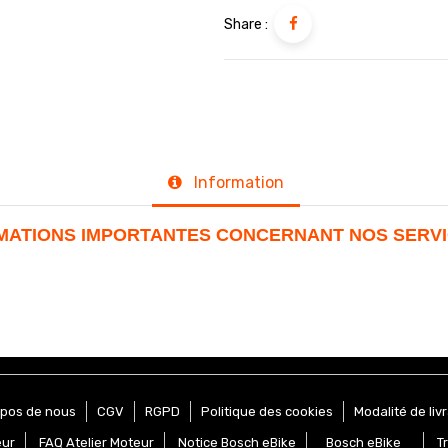
Share :
Information
RMATIONS IMPORTANTES CONCERNANT NOS SERV
opos de nous
CGV
RGPD
Politique des cookies
Modalité de liv
eur
FAQ Atelier Moteur
Notice Bosch eBike
Bosch eBike
T