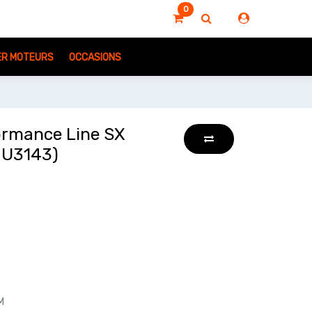
0
IER MOTEURS
OCCASIONS
ormance Line SX
U3143)
M