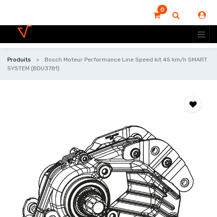
0
Produits
Bosch Moteur Performance Line Speed kit 45 km/h SMART
SYSTEM (BDU3781)