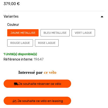
379,00
€
Variantes
Couleur
JAUNE METALLISE
BLEU METALLISE
VERT LAQUE
ROUGE LAQUE
ROSE LAQUE
1 Unité(s) disponible(s)
Référence interne:
19647
Interessé par
ce vélo
Je souhaite réserver ce vélo
Je souhaite ce vélo en leasing