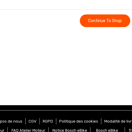
Continue To Shop
opos de nous
CGV
RGPD
Politique des cookies
Modalité de liv
eur
FAQ Atelier Moteur
Notice Bosch eBike
Bosch eBike
T