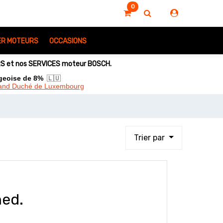
0
IER MOTEURS
OCCASIONS
URS et nos SERVICES moteur BOSCH.
rgeoise de 8%
🇱🇺
Grand Duché de Luxembourg
Trier par
ned.