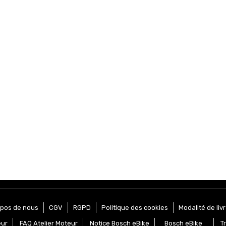
opos de nous
CGV
RGPD
Politique des cookies
Modalité de liv
eur
FAQ Atelier Moteur
Notice Bosch eBike
Bosch eBike
T