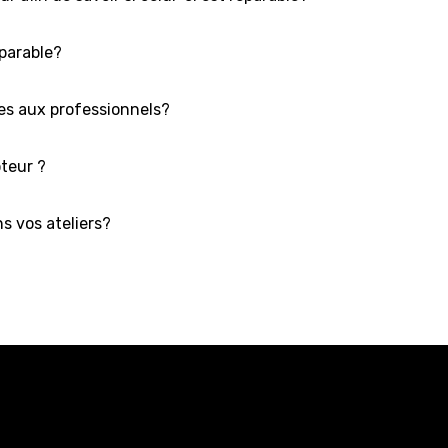
éparable?
es aux professionnels?
oteur ?
s vos ateliers?
 à vos questions ?